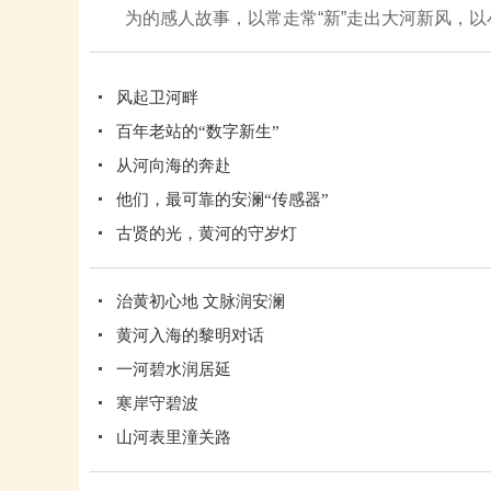
为的感人故事，以常走常“新”走出大河新风，
风起卫河畔
百年老站的“数字新生”
从河向海的奔赴
他们，最可靠的安澜“传感器”
古贤的光，黄河的守岁灯
治黄初心地 文脉润安澜
黄河入海的黎明对话
一河碧水润居延
寒岸守碧波
山河表里潼关路