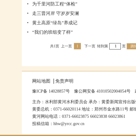
为千里河防工程“体检”
走三晋河岸 守岁岁安澜
黄土高原“绿岛”养成记
“我们的班组变了样”
共1页
上一页
1
下一页
转到第
页
跳
网站地图
免责声明
豫ICP备 14028857号
豫公网安备 41010502004054号
主办：水利部黄河水利委员会 承办：黄委新闻宣传出版
黄委总机：0371-66020114 地址：郑州市金水路11号 邮编
黄河网站电话：0371-66023875 66023838 66023861
投稿信箱：hhw@yrcc.gov.cn