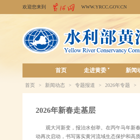
欢迎您来到
WWW.YRCC.GOV.CN
首页
走进黄委
新闻
首页
新闻动态
专题报道
2026年专题
>
>
>
>
2026年新春走基层
观大河新变，报治水创举。在丙午马年新春
动再次启动，书写落实黄河流域生态保护和高