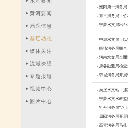
水利要闻
濮阳第一河务局
黄河要闻
东平河务局：竹
宁蒙水文局出台
局院信息
基层动态
中游水文局：以案
临猗河务局联合
媒体关注
河南水文局全面
流域瞭望
府谷勘测局检查
韩城河务局开展
专题报道
视频中心
吴堡水文站：抓
宁蒙水文水政监
图片中心
牡丹河务局“八
原阳河务局开展
高青河务局马扎