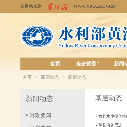
欢迎您来到
WWW.YRCC.GOV.CN
首页
走进黄委
新闻
首页
新闻动态
基层动态
>
>
基层动态
新闻动态
时政要闻
故县水库投入控
莘县河务局进一