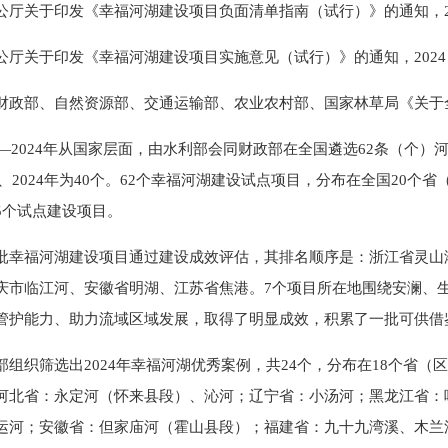
公厅关于印发《幸福河湖建设项目负面清单指南（试行）》的通知，20
公厅关于印发《幸福河湖建设项目实施意见（试行）》的通知，2024
财政部、自然资源部、交通运输部、农业农村部、国家林草局《关于全
22—2024年从国家层面，由水利部会同财政部在全国遴选62条（个）
5个、2024年为40个。62个幸福河湖建设试点项目，分布在全国2
5个试点建设项目。
批幸福河湖建设项目通过建设成效评估，其排名顺序是：浙江省灵山
庆市临江河、安徽省明湖、江苏省焦港。7个项目所在地围绕安澜、
管护能力、助力流域区域发展，取得了明显成效，积累了一批可供借
部组织筛选出2024年幸福河湖优秀案例，共24个，分布在18个省（
河北省：永定河（怀来县段）、沁河；辽宁省：小汤河；黑龙江省：
运河；安徽省：但家庙河（霍山县段）；福建省：九十九湾溪、木兰