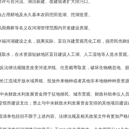
未经许可在河流、湖泊新建、改建或者扩大排污口。
擅自占用耕地及永久基本农田挖田造湖、挖湖造景。
以风雨廊桥等名义在河湖管理范围内开发建设房屋。
以幸福河湖建设之名，脱离实际、盲目兴建景观亮化工程，搞劳民伤财的
违规取水，在水资源短缺地区盲目建设人工湖、人工湿地等人造水景观
止违反法律法规随意改变河道岸线、任意截弯取直，破坏生物栖息地、
止在长江流域开放水域养殖、投放外来物种或者其他非本地物种种质资
止将中央财政水利发展资金用于征地移民、城市景观、财政补助单位人
堂馆所建设支出；禁止与中央财政水利发展资金安排的其他项目建设
面清单包括但不限于上述内容。法律法规及相关政策文件有更加严格