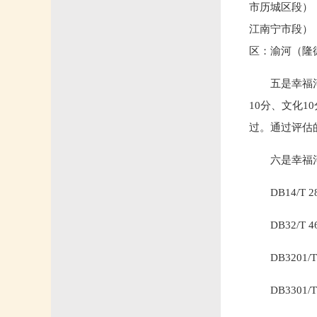
市历城区段）
江南宁市段）
区：渝河（隆
五是幸福
10分、文化1
过。通过评估
六是幸福
DB14/T
DB32/T
DB320
DB330