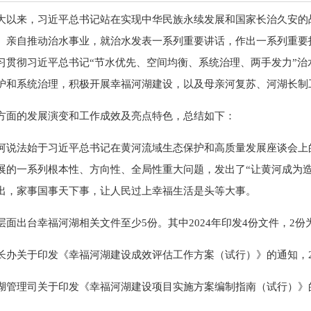
大以来，习近平总书记站在实现中华民族永续发展和国家长治久安的
、亲自推动治水事业，就治水发表一系列重要讲话，作出一系列重要
习贯彻习近平总书记“节水优先、空间均衡、系统治理、两手发力”
护和系统治理，积极开展幸福河湖建设，以及母亲河复苏、河湖长制
方面的发展演变和工作成效及亮点特色，总结如下：
河说法始于习近平总书记在黄河流域生态保护和高质量发展座谈会上
展的一系列根本性、方向性、全局性重大问题，发出了“让黄河成为造福
出，家事国事天下事，让人民过上幸福生活是头等大事。
层面出台幸福河湖相关文件至少5份。其中2024年印发4份文件，2
长办关于印发《幸福河湖建设成效评估工作方案（试行）》的通知，20
湖管理司关于印发《幸福河湖建设项目实施方案编制指南（试行）》的通知