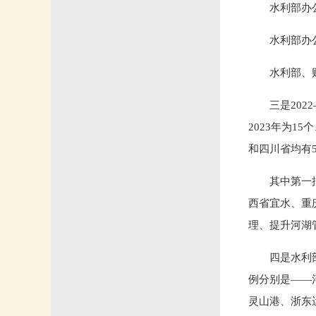
水利部办
水利部办
水利部、
三是20
2023年为1
和四川省均有
其中第一
西省宜水、重
理、提升河湖
四是水利
例分别是——
灵山港、浙东