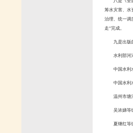
八是《全
筹水灾害、水
治理、统一调
走”完成。
九是出版
水利部河
中国水利
中国水利
温州市塘
吴浓娣等
夏继红等