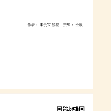
作者： 李贵宝 熊稳 责编： 仝欣