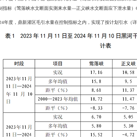
制指标（莺落峡水文断面实测来水量—正义峡水文断面应下泄水量）6.1
—2024年度，鼎新灌区毛引水量在控制指标之内，实现了按计划引水（