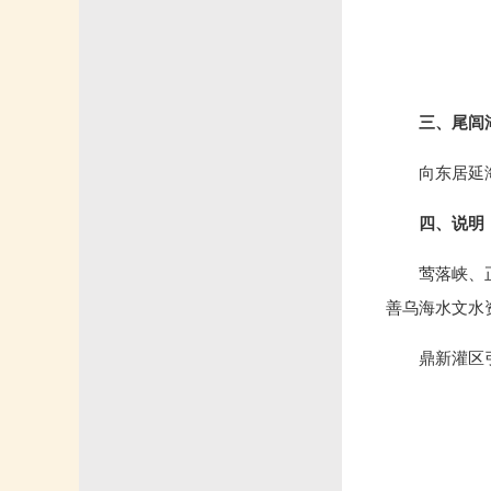
三、尾闾
向东居延
四、说明
莺落峡、
善乌海水文水
鼎新灌区