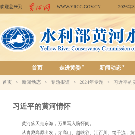
欢迎您来到
WWW.YRCC.GOV.CN
2026年
首页
走进黄委
新闻动态
首页
新闻动态
专题报道
2024年专题
习近平的
>
>
>
>
习近平的黄河情怀
黄河落天走东海，万里写入胸怀间。
从青藏高原出发，穿高山、越峡谷、汇百川、纳千流，黄河