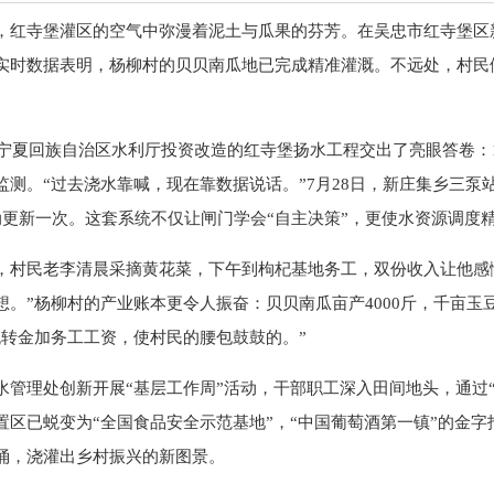
，红寺堡灌区的空气中弥漫着泥土与瓜果的芬芳。在吴忠市红寺堡区
实时数据表明，杨柳村的贝贝南瓜地已完成精准灌溉。不远处，村民
年，宁夏回族自治区水利厅投资改造的红寺堡扬水工程交出了亮眼答卷：12
监测。“过去浇水靠喊，现在靠数据说话。”7月28日，新庄集乡三
动更新一次。这套系统不仅让闸门学会“自主决策”，更使水资源调度
，村民老李清晨采摘黄花菜，下午到枸杞基地务工，双份收入让他感
想。”杨柳村的产业账本更令人振奋：贝贝南瓜亩产4000斤，千亩
流转金加务工工资，使村民的腰包鼓鼓的。”
水管理处创新开展“基层工作周”活动，干部职工深入田间地头，通过
置区已蜕变为“全国食品安全示范基地”，“中国葡萄酒第一镇”的金
涌，浇灌出乡村振兴的新图景。