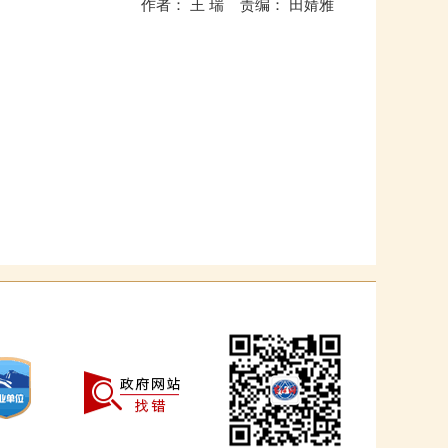
作者： 王 瑞 责编： 田婧雅