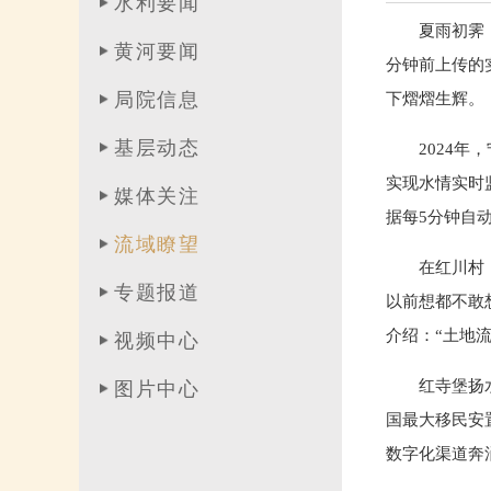
水利要闻
夏雨初霁
黄河要闻
分钟前上传的
局院信息
下熠熠生辉。
基层动态
2024
实现水情实时
媒体关注
据每5分钟自
流域瞭望
在红川村
专题报道
以前想都不敢
介绍：“土地
视频中心
红寺堡扬
图片中心
国最大移民安
数字化渠道奔