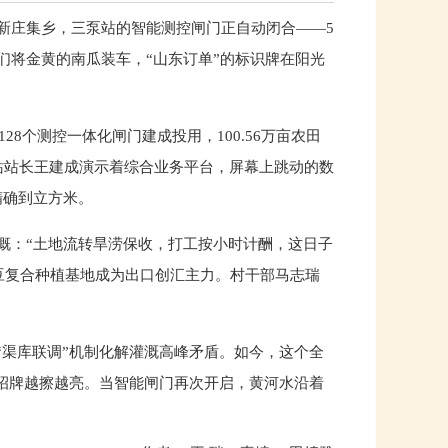
新庄集乡，三泵站的智能测控闸门正自动闭合——5
们将金黄的南瓜装车，“山东订单”的标识牌在阳光
8个测控一体化闸门建成投用，100.56万亩农田
泵站站长王建成演示着综合业务平台，屏幕上跳动的数
精确到立方米。
慨：“土地流转旱涝保收，打工按小时计酬，这日子
玉豆复合种植基地成为出口创汇主力。村干部马志瑞
“渠库联调”机制化解灌溉高峰矛盾。如今，这个全
字招牌越擦越亮。当智能闸门再次开启，黄河水沿着