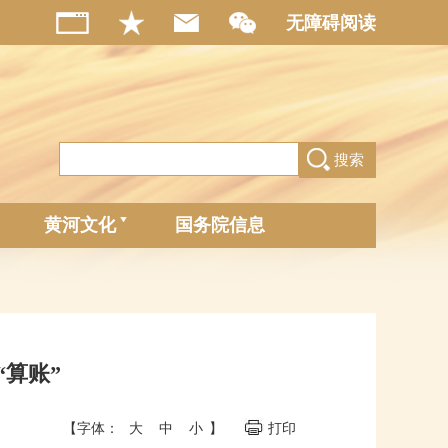
无障碍阅读
搜索
黄河文化
国务院信息
算账”
【字体：
大
中
小
】
打印