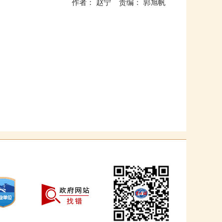
作者： 赵宁 责编： 郭旭帆