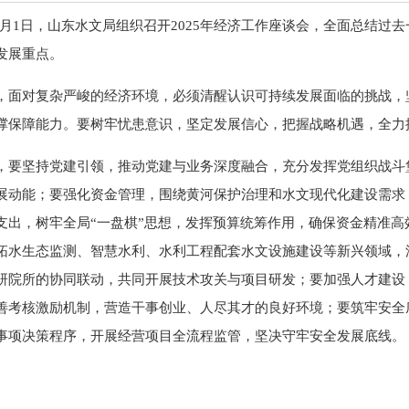
12月1日，山东水文局组织召开2025年经济工作座谈会，全面总结
发展重点。
，面对复杂严峻的经济环境，必须清醒认识可持续发展面临的挑战，
撑保障能力。要树牢忧患意识，坚定发展信心，把握战略机遇，全力
，要坚持党建引领，推动党建与业务深度融合，充分发挥党组织战斗
展动能；要强化资金管理，围绕黄河保护治理和水文现代化建设需求
支出，树牢全局“一盘棋”思想，发挥预算统筹作用，确保资金精准
拓水生态监测、智慧水利、水利工程配套水文设施建设等新兴领域，
研院所的协同联动，共同开展技术攻关与项目研发；要加强人才建设
善考核激励机制，营造干事创业、人尽其才的良好环境；要筑牢安全
事项决策程序，开展经营项目全流程监管，坚决守牢安全发展底线。