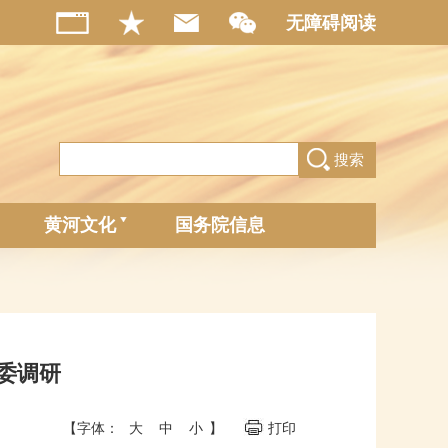
无障碍阅读
搜索
黄河文化
国务院信息
委调研
【字体：
大
中
小
】
打印