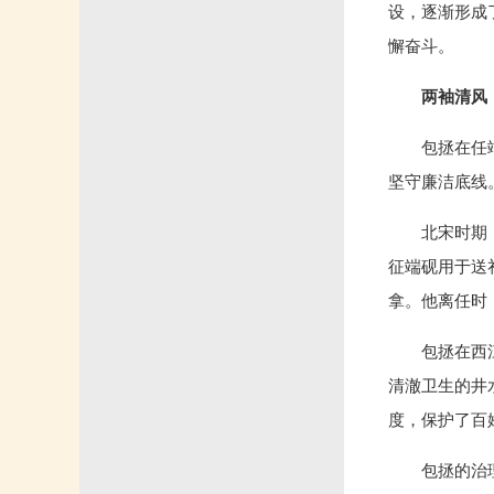
设，逐渐形成
懈奋斗。
两袖清风
包拯在任
坚守廉洁底线
北宋时期
征端砚用于送
拿。他离任时
包拯在西
清澈卫生的井
度，保护了百
包拯的治