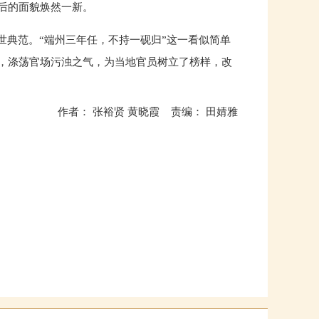
后的面貌焕然一新。
世典范。“端州三年任，不持一砚归”这一看似简单
，涤荡官场污浊之气，为当地官员树立了榜样，改
作者： 张裕贤 黄晓霞 责编： 田婧雅