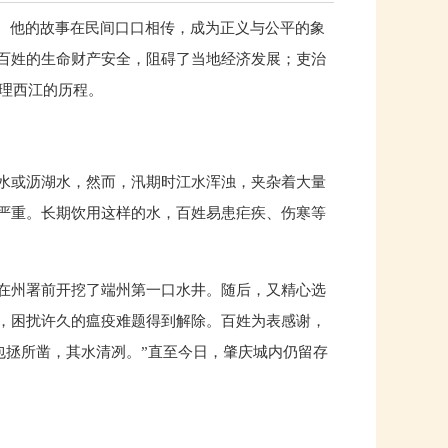
”。他的故事在民间口口相传，成为正义与公平的象
百姓的生命财产安全，阻碍了当地经济发展；吏治
治理西江的历程。
水或沥湖水，然而，汛期时江水浑浊，夹杂着大量
严重。长期饮用这样的水，百姓易患疟疾、伤寒等
在州署前开挖了端州第一口水井。随后，又精心选
，困扰许久的瘟疫难题得到解除。百姓为表感谢，
包拯所凿，其水清冽。”直至今日，肇庆城内仍留存