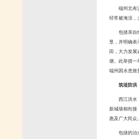
端州北有
经常被淹没，
包拯亲自
垦，并明确表
田，大力发展
塘。此举措一
端州因水患致
筑堤防洪
西江洪水
新城墙相衔接
惠及广大民众
包拯的治