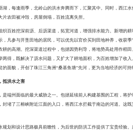
沥湖，每逢雨季，北岭山的洪水奔腾而下，汇聚其中。同时，西江水
大片农田被冲毁，房屋倒塌，百姓流离失所。
组织百姓挖深前沥、后沥渠道，拓宽河道，增强排水能力。新增的耕
示，凡参与开垦田地的居民，可以优先以官价买到田地种养，收获季
农耕的高潮。挖深渠道过程中，
包拯因势利导，将地势高处用作稻田
举两得，既解决了沥水问题，又扩大了耕地面积，为百姓增加了收入
贫的面貌，开创了珠江三角洲“桑基鱼塘”先河，更为当地经济的可持
，抵洪水之害
，是端州面临的最大威胁之一。包拯延续前人构建基围的工程，将护
，封堵了三榕峡附近江面的入口，将西江水拦截于南边的河道。这既
。
水规划和设计思路极具前瞻性，为后世的防洪工作提供了宝贵经验。