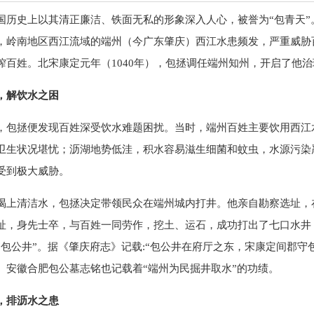
国历史上以其清正廉洁、铁面无私的形象深入人心，被誉为“包青天
，岭南地区西江流域的端州（今广东肇庆）西江水患频发，严重威胁
榨百姓。北宋康定元年（1040年），包拯调任端州知州，开启了他
，解饮水之困
，包拯便发现百姓深受饮水难题困扰。当时，端州百姓主要饮用西江
卫生状况堪忧；沥湖地势低洼，积水容易滋生细菌和蚊虫，水源污染
受到极大威胁
。
喝上清洁水，包拯决定带领民众在端州城内打井。他亲自勘察选址，
址，身先士卒，与百姓一同劳作，挖土、运石，成功打出了七口水井
“包公井”。据《肇庆府志》记载:“包公井在府厅之东，宋康定间郡守
。安徽合肥包公墓志铭也记载着“端州为民掘井取水”的功绩。
，排沥水之患