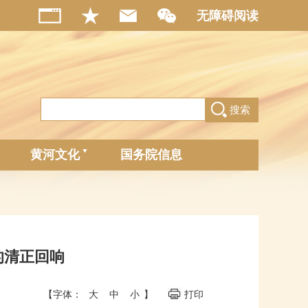
无障碍阅读
搜索
黄河文化
国务院信息
的清正回响
【字体：
大
中
小
】
打印