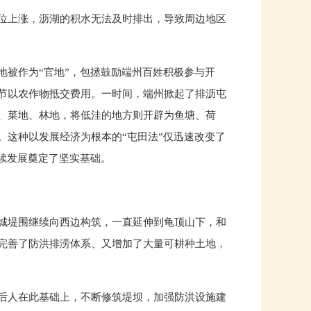
位上涨，沥湖的积水无法及时排出，导致周边地区
地被作为“官地”，包拯鼓励端州百姓积极参与开
节以农作物抵交费用。一时间，端州掀起了排沥屯
、菜地、林地，将低洼的地方则开辟为鱼塘、荷
。这种以发展经济为根本的“屯田法”仅迅速改变了
续发展奠定了坚实基础。
城堤围继续向西边构筑，一直延伸到龟顶山下，和
完善了防洪排涝体系、又增加了大量可耕种土地，
后人在此基础上，不断修筑堤坝，加强防洪设施建