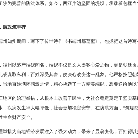
了较为完善的防洪体系。如今，西江岸边坚固的堤坝，承载着包拯当
，廉政筑丰碑
端州知州期间，写下了传世诗作《书端州郡斋壁》。包拯把这首诗写
。
，端州以盛产端砚闻名，端砚不仅是文人墨客心爱之物，更是朝廷贡
礼或谋取私利，百姓深受其害，便决心改变这一乱象。他严格按照朝
，当地百姓满怀感激之情，精心挑选了一方精美端砚，想要送给他以
江地区的治理举措，从根本上改善了民生，为社会稳定奠定了坚实基
水，疾病发生率大幅降低，社会更加稳定安宁。在防洪方面，“筑堤
姓生命财产安全。
理举措为当地经济发展注入了强大动力，带来了显著变化；百姓得以