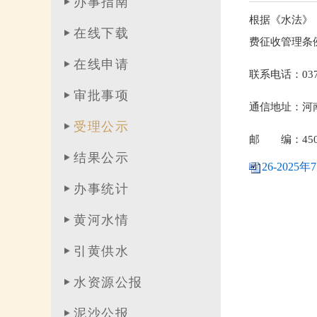
办事指南
根据《水法》
在线下载
费征收管理条例
在线申请
联系电话：037
审批事项
通信地址：河
受理公示
邮 编：450
结果公示
26-202
办事统计
黄河水情
引黄供水
水资源公报
泥沙公报